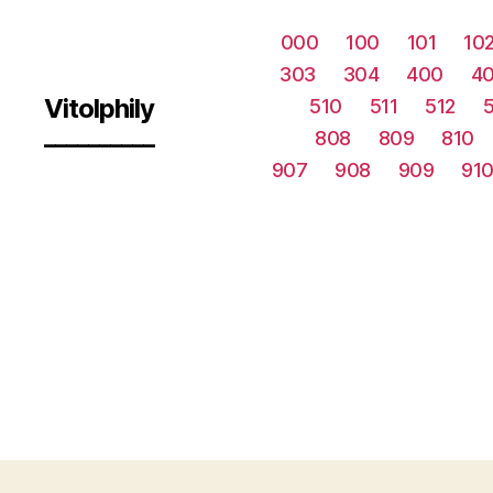
000
100
101
10
303
304
400
40
Vitolphily
510
511
512
__________
808
809
810
907
908
909
91