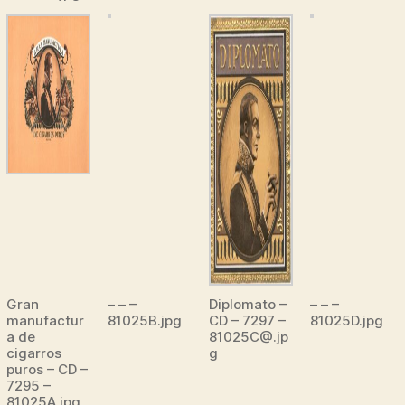
Gran
– – –
Diplomato –
– – –
manufactur
81025B.jpg
CD – 7297 –
81025D.jpg
a de
81025C@.jp
cigarros
g
puros – CD –
7295 –
81025A.jpg