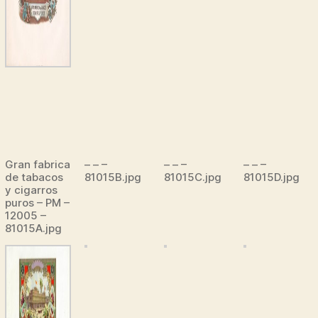
Gran fabrica
– – –
– – –
– – –
de tabacos
81015B.jpg
81015C.jpg
81015D.jpg
y cigarros
puros – PM –
12005 –
81015A.jpg