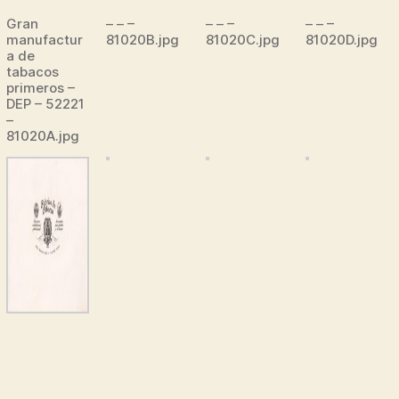
Gran
– – –
– – –
– – –
manufactur
81020B.jpg
81020C.jpg
81020D.jpg
a de
tabacos
primeros –
DEP – 52221
–
81020A.jpg