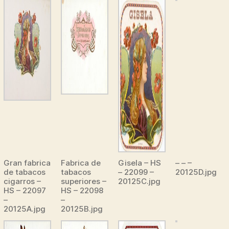
Gran fabrica
Fabrica de
Gisela – HS
– – –
de tabacos
tabacos
– 22099 –
20125D.jpg
cigarros –
superiores –
20125C.jpg
HS – 22097
HS – 22098
–
–
20125A.jpg
20125B.jpg