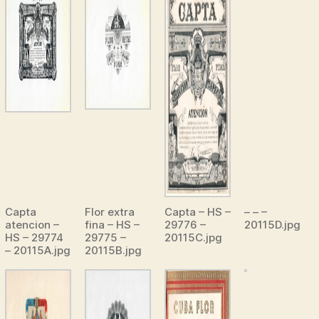
Capta
Flor extra
Capta – HS –
– – –
atencion –
fina – HS –
29776 –
20115D.jpg
HS – 29774
29775 –
20115C.jpg
– 20115A.jpg
20115B.jpg