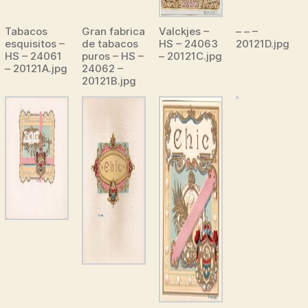
Tabacos
Gran fabrica
Valckjes –
– – –
esquisitos –
de tabacos
HS – 24063
20121D.jpg
HS – 24061
puros – HS –
– 20121C.jpg
– 20121A.jpg
24062 –
20121B.jpg