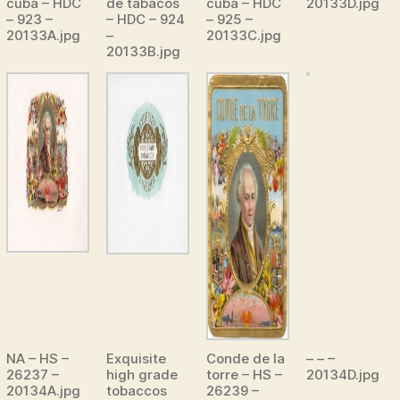
cuba – HDC
de tabacos
cuba – HDC
20133D.jpg
– 923 –
– HDC – 924
– 925 –
20133A.jpg
–
20133C.jpg
20133B.jpg
NA – HS –
Exquisite
Conde de la
– – –
26237 –
high grade
torre – HS –
20134D.jpg
20134A.jpg
tobaccos
26239 –