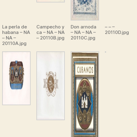
La perla de
Campecho y
Don arnoda
– – –
habana – NA
ca – NA – NA
– NA – NA –
20110D.jpg
– NA –
– 20110B.jpg
20110C.jpg
20110A.jpg