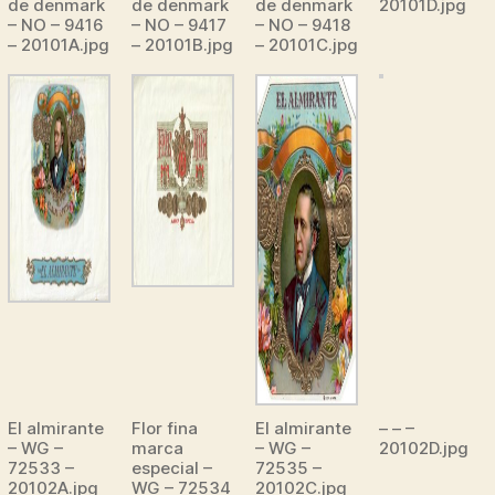
de denmark
de denmark
de denmark
20101D.jpg
– NO – 9416
– NO – 9417
– NO – 9418
– 20101A.jpg
– 20101B.jpg
– 20101C.jpg
El almirante
Flor fina
El almirante
– – –
– WG –
marca
– WG –
20102D.jpg
72533 –
especial –
72535 –
20102A.jpg
WG – 72534
20102C.jpg