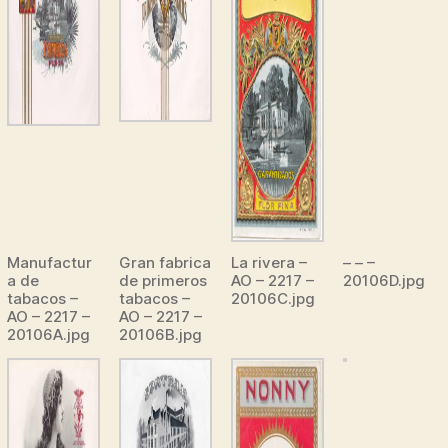
Manufactur
Gran fabrica
La rivera –
– – –
a de
de primeros
AO – 2217 –
20106D.jpg
tabacos –
tabacos –
20106C.jpg
AO – 2217 –
AO – 2217 –
20106A.jpg
20106B.jpg