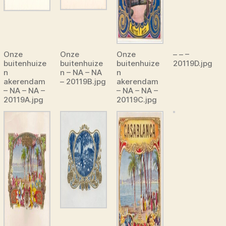
Onze
Onze
Onze
– – –
buitenhuize
buitenhuize
buitenhuize
20119D.jpg
n
n – NA – NA
n
akerendam
– 20119B.jpg
akerendam
– NA – NA –
– NA – NA –
20119A.jpg
20119C.jpg