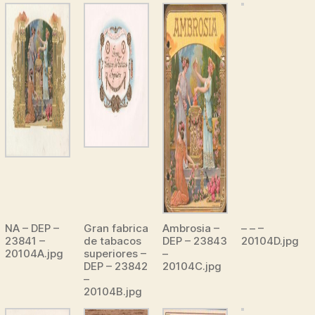
NA – DEP –
Gran fabrica
Ambrosia –
– – –
23841 –
de tabacos
DEP – 23843
20104D.jpg
20104A.jpg
superiores –
–
DEP – 23842
20104C.jpg
–
20104B.jpg