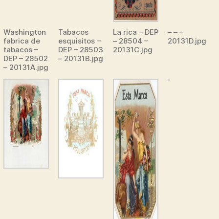
Washington
Tabacos
La rica – DEP
– – –
fabrica de
esquisitos –
– 28504 –
20131D.jpg
tabacos –
DEP – 28503
20131C.jpg
DEP – 28502
– 20131B.jpg
– 20131A.jpg