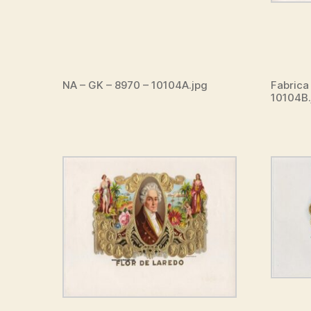
NA – GK – 8970 – 10104A.jpg
Fabrica
10104B.