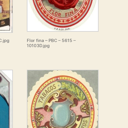
C.jpg
Flor fina – PBC – 5615 –
10103D.jpg