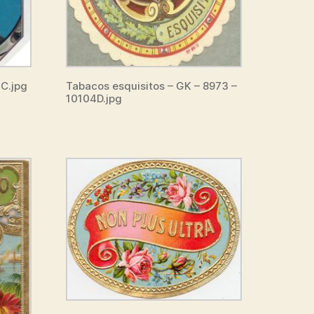
4C.jpg
Tabacos esquisitos – GK – 8973 –
10104D.jpg