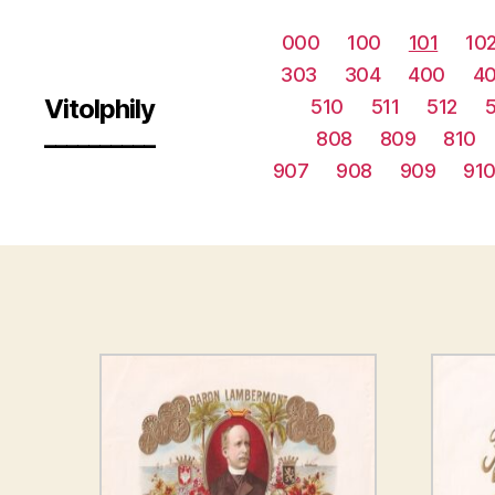
000
100
101
10
303
304
400
40
Vitolphily
510
511
512
__________
808
809
810
907
908
909
91