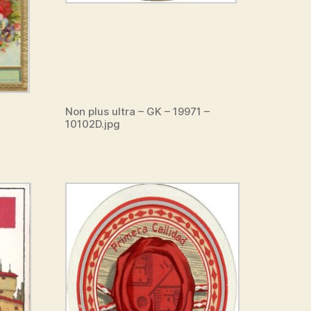
Non plus ultra – GK – 19971 –
10102D.jpg