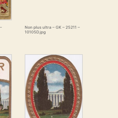
–
Non plus ultra – GK – 25211 –
10105D.jpg