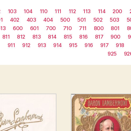
2
103
104
110
111
112
113
114
200
1
402
403
404
500
501
502
503
5
513
600
601
700
710
711
800
801
8
811
812
813
814
815
816
817
900
9
0
911
912
913
914
915
916
917
918
925
92