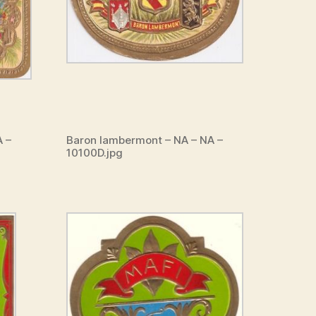
A –
Baron lambermont – NA – NA –
10100D.jpg