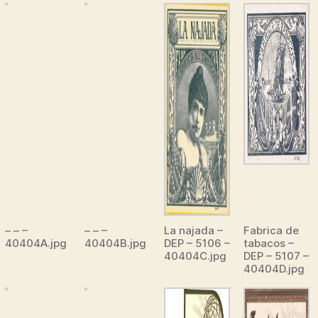
– – –
– – –
La najada –
Fabrica de
40404A.jpg
40404B.jpg
DEP – 5106 –
tabacos –
40404C.jpg
DEP – 5107 –
40404D.jpg