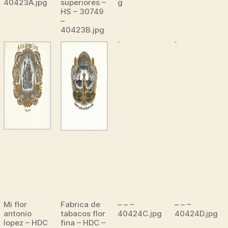
40423A.jpg
superiores –
g
HS – 30749
–
40423B.jpg
Mi flor
Fabrica de
– – –
– – –
antonio
tabacos flor
40424C.jpg
40424D.jpg
lopez – HDC
fina – HDC –