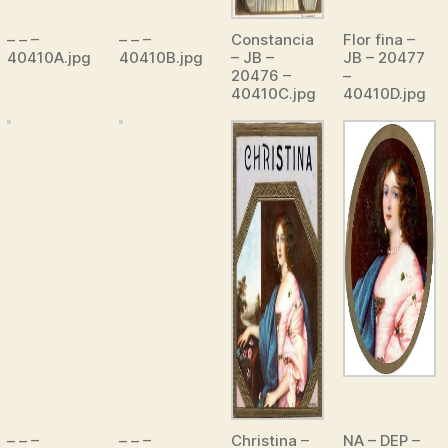
– – –
– – –
Constancia
Flor fina –
40410A.jpg
40410B.jpg
– JB –
JB – 20477
20476 –
–
40410C.jpg
40410D.jpg
– – –
– – –
Christina –
NA – DEP –