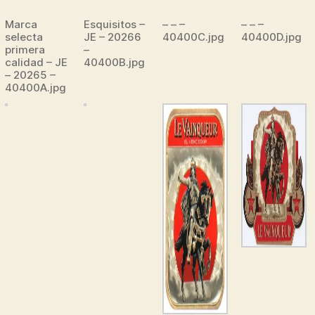
Marca
Esquisitos –
– – –
– – –
selecta
JE – 20266
40400C.jpg
40400D.jpg
primera
–
calidad – JE
40400B.jpg
– 20265 –
40400A.jpg