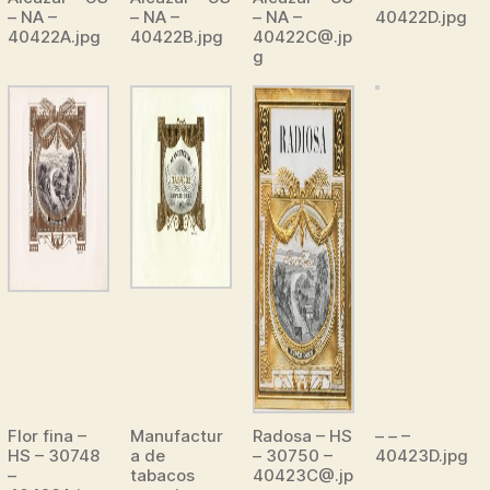
– NA –
– NA –
– NA –
40422D.jpg
40422A.jpg
40422B.jpg
40422C@.jp
g
Flor fina –
Manufactur
Radosa – HS
– – –
HS – 30748
a de
– 30750 –
40423D.jpg
–
tabacos
40423C@.jp