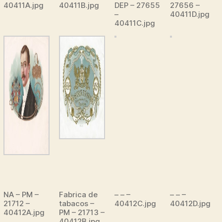
40411A.jpg
40411B.jpg
DEP – 27655
27656 –
–
40411D.jpg
40411C.jpg
NA – PM –
Fabrica de
– – –
– – –
21712 –
tabacos –
40412C.jpg
40412D.jpg
40412A.jpg
PM – 21713 –
40412B.jpg