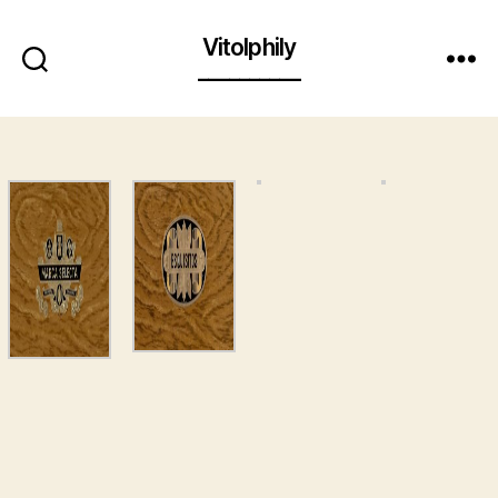
Vitolphily
__________