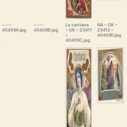
– – –
– – –
La caritana
NA – GK –
40409A.jpg
40409B.jpg
– GK – 23411
23412 –
–
40409D.jpg
40409C.jpg