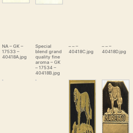
NA – GK –
Special
– – –
– – –
17533 –
blend grand
40418C.jpg
40418D.jpg
40418A.jpg
quality fine
aroma – GK
– 17534 –
40418B.jpg