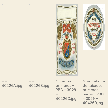
– – –
– – –
Cigarros
Gran fabrica
40426A.jpg
40426B.jpg
primeros –
de tabacos
PBC – 3028
primeros
–
puros – PBC
40426C.jpg
– 3029 –
40426D.jpg