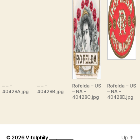
– – –
– – –
Rofelda – US
Rofelda – US
40428A.jpg
40428B.jpg
– NA –
– NA –
40428C.jpg
40428D.jpg
© 2026
Vitolphily __________
Up
↑