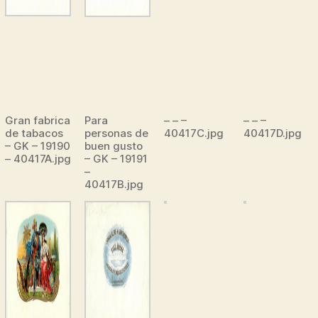
Gran fabrica
Para
– – –
– – –
de tabacos
personas de
40417C.jpg
40417D.jpg
– GK – 19190
buen gusto
– 40417A.jpg
– GK – 19191
–
40417B.jpg