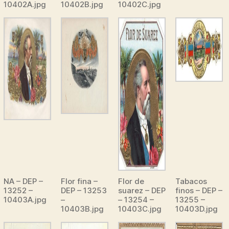
10402A.jpg
10402B.jpg
10402C.jpg
NA – DEP –
Flor fina –
Flor de
Tabacos
13252 –
DEP – 13253
suarez – DEP
finos – DEP –
10403A.jpg
–
– 13254 –
13255 –
10403B.jpg
10403C.jpg
10403D.jpg