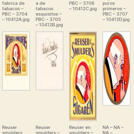
fabrica de
a de
PBC – 3706
puros
tabacos –
tabacos
– 10412C.jpg
primeros –
PBC – 3704
esquisitos –
PBC – 3707
– 10412A.jpg
PBC – 3705
– 10412D.jpg
– 10412B.jpg
Reuser
Reuser
Reuser en
NA – NA –
smulders
smulders –
smulders –
NA –