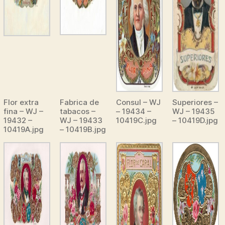
Flor extra
Fabrica de
Consul – WJ
Superiores –
fina – WJ –
tabacos –
– 19434 –
WJ – 19435
19432 –
WJ – 19433
10419C.jpg
– 10419D.jpg
10419A.jpg
– 10419B.jpg