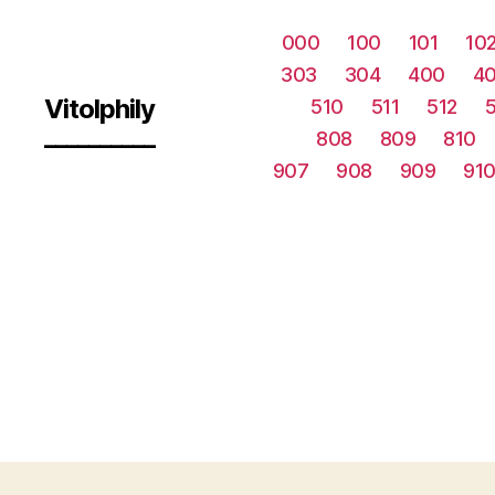
000
100
101
10
303
304
400
40
Vitolphily
510
511
512
__________
808
809
810
907
908
909
91