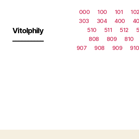
000
100
101
10
303
304
400
40
Vitolphily
510
511
512
__________
808
809
810
907
908
909
91